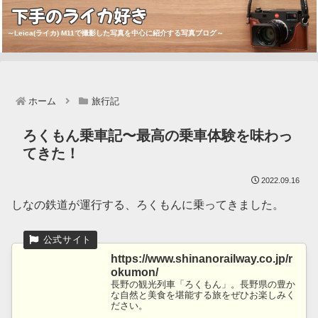
下手のライカ好き
～Leica(ライカ) M11で撮影した写真を中心に紹介する写真ブログ～
ホーム
旅行記
ろくもん乗車記〜最高の乗車体験を味わっ
てきた！
2022.09.16
しなの鉄道が運行する、ろくもんに乗ってきました。
https://www.shinanorailway.co.jp/r
okumon/
長野の観光列車「ろくもん」。長野県の豊か
な自然と美食を堪能する旅をぜひお楽しみく
ださい。