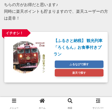
ちらの方がお得だと思います♪
同時に楽天ポイントも貯まりますので、楽天ユーザーの方
は是非！
イチオシ！
【ふるさと納税】 観光列車
「ろくもん」お食事付きプ
ラン
ふるなびで探す
楽天で探す
メニュー
ホーム
検索
サイドバー
旅行記
乗り物
RICOH GR III
RICOH GR IIIx