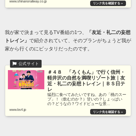
www.shinanorailway.co.jp
我が家で決まって見るTV番組の1つ、
「友近・礼二の妄想
トレイン」
で紹介されていて、そのプランがちょうど我が
家から行くのにピッタリだったのです。
＃４８ 「ろくもん」で行く信州・
軽井沢の自然を満喫リゾート旅｜友
近・礼二の妄想トレイン｜ＢＳ日テ
レ
猛烈に食べてみたいですね、あの「桃のスー
プ」！（飲むのか？）甘いの？しょっぱい
の？どうなの？ワイドビューな景...
www.bs4.jp