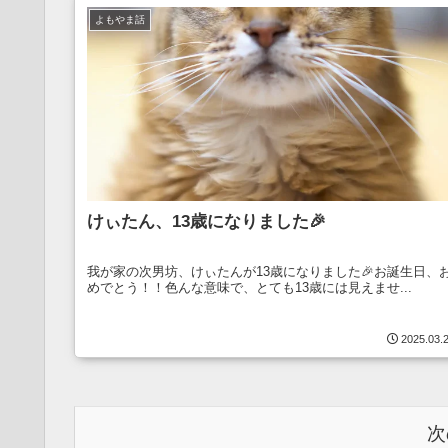
よもやま話
けぃたん、13歳になりました🎉
我が家の次男坊、けぃたんが13歳になりました🎉お誕生日、
めでとう！！色んな意味で、とても13歳には見えませ...
2025.03.
次