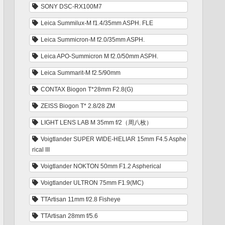
SONY DSC-RX100M7
Leica Summilux-M f1.4/35mm ASPH. FLE
Leica Summicron-M f2.0/35mm ASPH.
Leica APO-Summicron M f2.0/50mm ASPH.
Leica Summarit-M f2.5/90mm
CONTAX Biogon T*28mm F2.8(G)
ZEISS Biogon T* 2.8/28 ZM
LIGHT LENS LAB M 35mm f/2（周八枚）
Voigtlander SUPER WIDE-HELIAR 15mm F4.5 Asphe
rical III
Voigtlander NOKTON 50mm F1.2 Aspherical
Voigtlander ULTRON 75mm F1.9(MC)
TTArtisan 11mm f/2.8 Fisheye
TTArtisan 28mm f/5.6