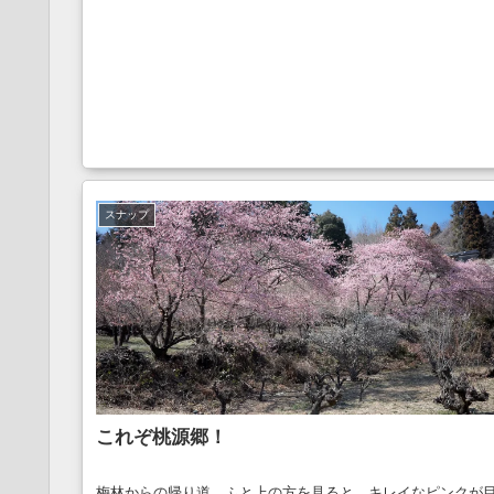
スナップ
これぞ桃源郷！
梅林からの帰り道、ふと上の方を見ると、キレイなピンクが