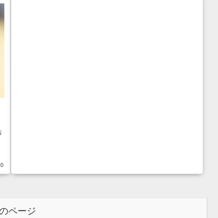
お
20
のページ