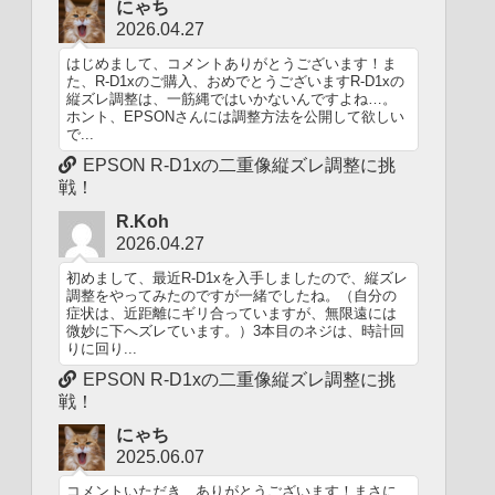
にゃち
2026.04.27
はじめまして、コメントありがとうございます！ま
た、R-D1xのご購入、おめでとうございますR-D1xの
縦ズレ調整は、一筋縄ではいかないんですよね…。
ホント、EPSONさんには調整方法を公開して欲しい
で...
EPSON R-D1xの二重像縦ズレ調整に挑
戦！
R.Koh
2026.04.27
初めまして、最近R-D1xを入手しましたので、縦ズレ
調整をやってみたのですが一緒でしたね。（自分の
症状は、近距離にギリ合っていますが、無限遠には
微妙に下へズレています。）3本目のネジは、時計回
りに回り...
EPSON R-D1xの二重像縦ズレ調整に挑
戦！
にゃち
2025.06.07
コメントいただき、ありがとうございます！まさに