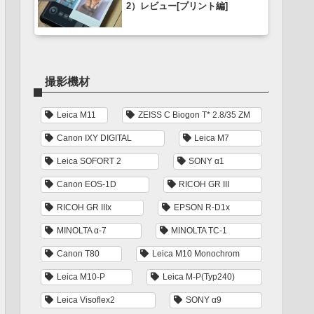
2）レビュー[プリント編]
撮影機材
Leica M11
ZEISS C Biogon T* 2.8/35 ZM
Canon IXY DIGITAL
Leica M7
Leica SOFORT 2
SONY α1
Canon EOS-1D
RICOH GR III
RICOH GR IIIx
EPSON R-D1x
MINOLTA α-7
MINOLTA TC-1
Canon T80
Leica M10 Monochrom
Leica M10-P
Leica M-P(Typ240)
Leica Visoflex2
SONY α9