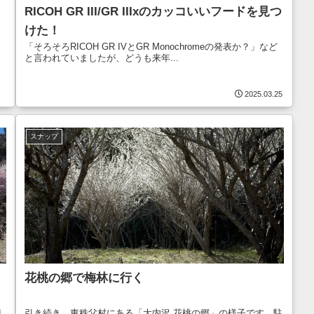
RICOH GR III/GR IIIxのカッコいいフードを見つ
けた！
「そろそろRICOH GR IVとGR Monochromeの発表か？」など
と言われていましたが、どうも来年...
2025.03.25
スナップ
花桃の郷で梅林に行く
目
引き続き、東秩父村にある「大内沢 花桃の郷」の様子です。駐