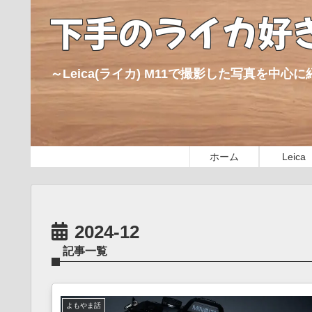
下手のライカ好
～Leica(ライカ) M11で撮影した写真を中
ホーム
Leica
2024-12
記事一覧
よもやま話