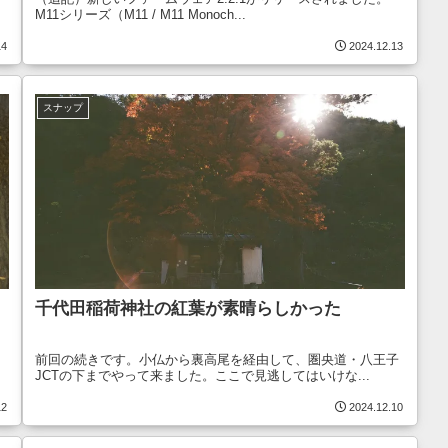
M11シリーズ（M11 / M11 Monoch...
14
2024.12.13
スナップ
千代田稲荷神社の紅葉が素晴らしかった
前回の続きです。小仏から裏高尾を経由して、圏央道・八王子
JCTの下までやって来ました。ここで見逃してはいけな...
12
2024.12.10