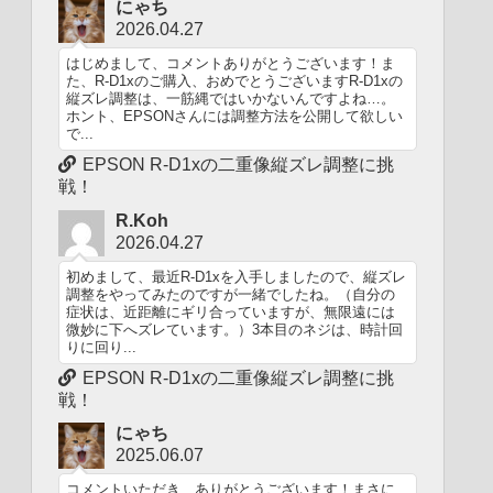
にゃち
2026.04.27
はじめまして、コメントありがとうございます！ま
た、R-D1xのご購入、おめでとうございますR-D1xの
縦ズレ調整は、一筋縄ではいかないんですよね…。
ホント、EPSONさんには調整方法を公開して欲しい
で...
EPSON R-D1xの二重像縦ズレ調整に挑
戦！
R.Koh
2026.04.27
初めまして、最近R-D1xを入手しましたので、縦ズレ
調整をやってみたのですが一緒でしたね。（自分の
症状は、近距離にギリ合っていますが、無限遠には
微妙に下へズレています。）3本目のネジは、時計回
りに回り...
EPSON R-D1xの二重像縦ズレ調整に挑
戦！
にゃち
2025.06.07
コメントいただき、ありがとうございます！まさに