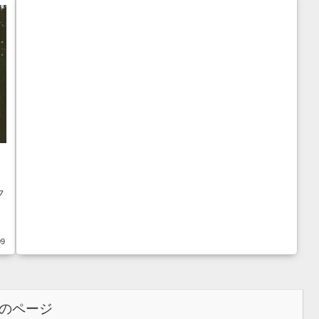
フ
09
のページ