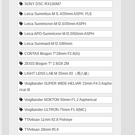
SONY DSC-RX100M7
Leica Summilux-M f1.4/35mm ASPH. FLE
Leica Summicron-M f2.0/35mm ASPH.
Leica APO-Summicron M f2.0/50mm ASPH.
Leica Summarit-M f2.5/90mm
CONTAX Biogon T*28mm F2.8(G)
ZEISS Biogon T* 2.8/28 ZM
LIGHT LENS LAB M 35mm f/2（周八枚）
Voigtlander SUPER WIDE-HELIAR 15mm F4.5 Asphe
rical III
Voigtlander NOKTON 50mm F1.2 Aspherical
Voigtlander ULTRON 75mm F1.9(MC)
TTArtisan 11mm f/2.8 Fisheye
TTArtisan 28mm f/5.6