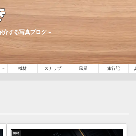
き
心に紹介する写真ブログ～
機材
スナップ
風景
旅行記
機材