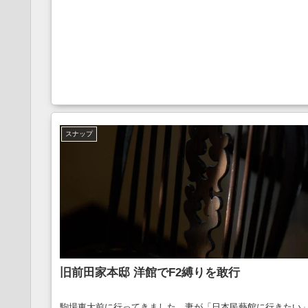
スナップ
旧前田家本邸 洋館でF2縛りを敢行
駒場東大前に行ってきました。妻が「日本民藝館に行きたい