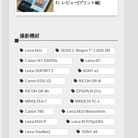
2）レビュー[プリント編]
撮影機材
Leica M11
ZEISS C Biogon T* 2.8/35 ZM
Canon IXY DIGITAL
Leica M7
Leica SOFORT 2
SONY α1
Canon EOS-1D
RICOH GR III
RICOH GR IIIx
EPSON R-D1x
MINOLTA α-7
MINOLTA TC-1
Canon T80
Leica M10 Monochrom
Leica M10-P
Leica M-P(Typ240)
Leica Visoflex2
SONY α9