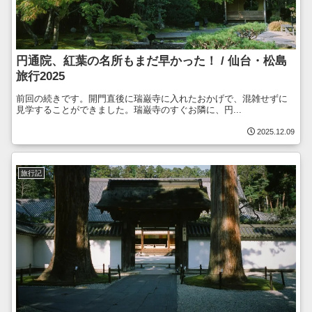
円通院、紅葉の名所もまだ早かった！ / 仙台・松島
旅行2025
前回の続きです。開門直後に瑞巌寺に入れたおかげで、混雑せずに
見学することができました。瑞巌寺のすぐお隣に、円...
2025.12.09
旅行記