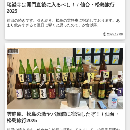
瑞巌寺は開門直後に入るべし！ / 仙台・松島旅行
2025
前回の続きです。引き続き、松島の雲静庵に宿泊しております。あ
まり飲みすぎると翌日に響くと思ったので、夕食以降...
2025.12.08
旅行記
雲静庵、松島の激ヤバ旅館に宿泊したぞ！ / 仙台・
松島旅行2025
前回の続きです。仙台から松島に移動してきまして、松島海岸駅か