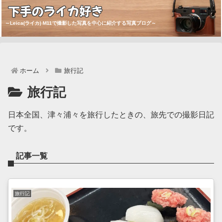
下手のライカ好き
～Leica(ライカ) M11で撮影した写真を中心に紹介する写真ブログ～
ホーム
旅行記
旅行記
日本全国、津々浦々を旅行したときの、旅先での撮影日記
です。
記事一覧
旅行記