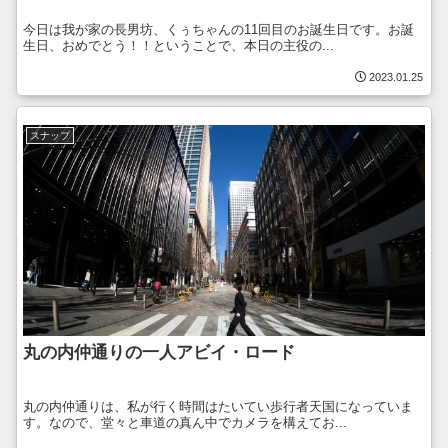
今日は我が家の長男坊、くぅちゃんの11回目のお誕生日です。お誕
生日、おめでとう！！ということで、本日の主役の...
2023.01.25
スナップ
丸の内仲通りの一人アビイ・ロード
丸の内仲通りは、私が行く時間はたいてい歩行者天国になっていま
す。なので、堂々と車道の真ん中でカメラを構えてお...