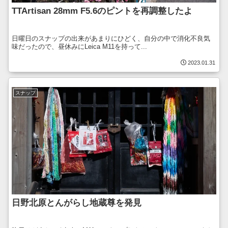
TTArtisan 28mm F5.6のピントを再調整したよ
日曜日のスナップの出来があまりにひどく、自分の中で消化不良気
味だったので、昼休みにLeica M11を持って...
2023.01.31
スナップ
日野北原とんがらし地蔵尊を発見