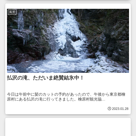
風景
払沢の滝、ただいま絶賛結氷中！
今日は午前中に髪のカットの予約があったので、午後から東京都檜
原村にある払沢の滝に行ってきました。檜原村観光協...
2023.01.28