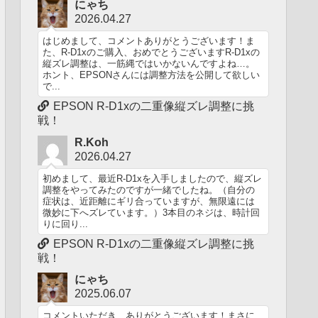
にゃち
2026.04.27
はじめまして、コメントありがとうございます！ま
た、R-D1xのご購入、おめでとうございますR-D1xの
縦ズレ調整は、一筋縄ではいかないんですよね…。
ホント、EPSONさんには調整方法を公開して欲しい
で...
EPSON R-D1xの二重像縦ズレ調整に挑
戦！
R.Koh
2026.04.27
初めまして、最近R-D1xを入手しましたので、縦ズレ
調整をやってみたのですが一緒でしたね。（自分の
症状は、近距離にギリ合っていますが、無限遠には
微妙に下へズレています。）3本目のネジは、時計回
りに回り...
EPSON R-D1xの二重像縦ズレ調整に挑
戦！
にゃち
2025.06.07
コメントいただき、ありがとうございます！まさに