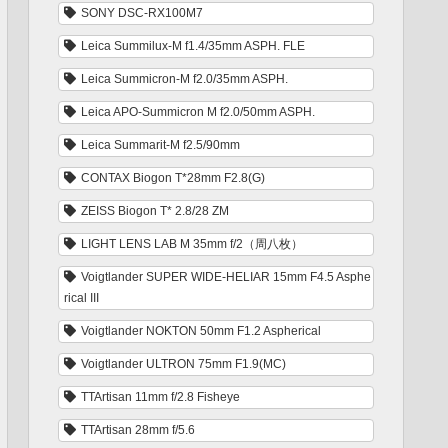
SONY DSC-RX100M7
Leica Summilux-M f1.4/35mm ASPH. FLE
Leica Summicron-M f2.0/35mm ASPH.
Leica APO-Summicron M f2.0/50mm ASPH.
Leica Summarit-M f2.5/90mm
CONTAX Biogon T*28mm F2.8(G)
ZEISS Biogon T* 2.8/28 ZM
LIGHT LENS LAB M 35mm f/2（周八枚）
Voigtlander SUPER WIDE-HELIAR 15mm F4.5 Asphe
rical III
Voigtlander NOKTON 50mm F1.2 Aspherical
Voigtlander ULTRON 75mm F1.9(MC)
TTArtisan 11mm f/2.8 Fisheye
TTArtisan 28mm f/5.6