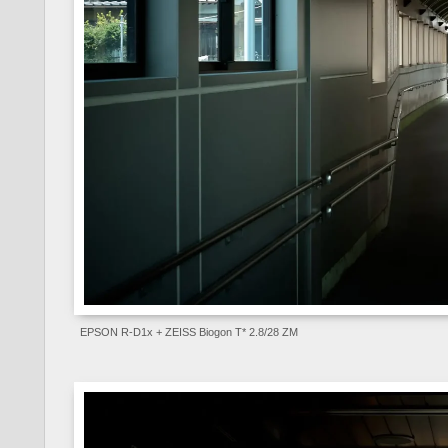
EPSON R-D1x + ZEISS Biogon T* 2.8/28 ZM