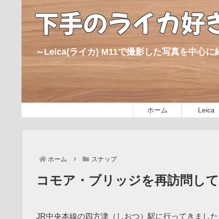
下手のライカ好
～Leica(ライカ) M11で撮影した写真を中
ホーム
Leica
ホーム
スナップ
コモア・ブリッジを再訪問し
JR中央本線の四方津（しおつ）駅に行ってきました