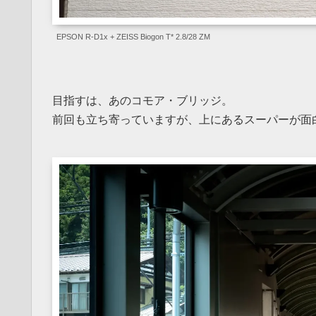
EPSON R-D1x + ZEISS Biogon T* 2.8/28 ZM
目指すは、あのコモア・ブリッジ。
前回も立ち寄っていますが、上にあるスーパーが面