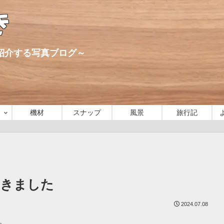
き
心に紹介する写真ブログ～
機材
スナップ
風景
旅行記
てきました
2024.07.08
。