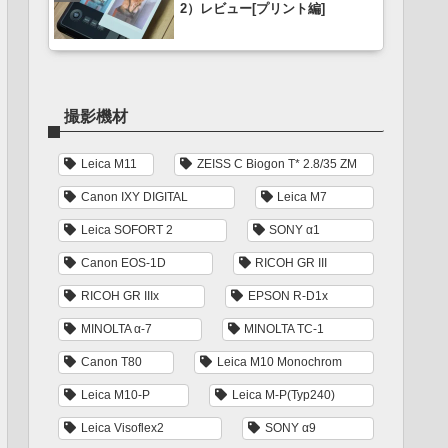
2）レビュー[プリント編]
撮影機材
Leica M11
ZEISS C Biogon T* 2.8/35 ZM
Canon IXY DIGITAL
Leica M7
Leica SOFORT 2
SONY α1
Canon EOS-1D
RICOH GR III
RICOH GR IIIx
EPSON R-D1x
MINOLTA α-7
MINOLTA TC-1
Canon T80
Leica M10 Monochrom
Leica M10-P
Leica M-P(Typ240)
Leica Visoflex2
SONY α9