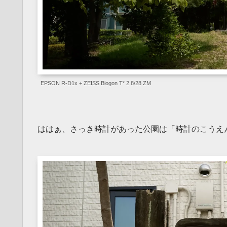
EPSON R-D1x + ZEISS Biogon T* 2.8/28 ZM
ははぁ、さっき時計があった公園は「時計のこうえ