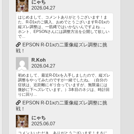
にゃち
2026.04.27
はじめまして、コメントありがとうございます！ま
た、R-D1xのご購入、おめでとうございますR-D1xの
縦ズレ調整は、一筋縄ではいかないんですよね…。
ホント、EPSONさんには調整方法を公開して欲しい
で...
EPSON R-D1xの二重像縦ズレ調整に挑
戦！
R.Koh
2026.04.27
初めまして、最近R-D1xを入手しましたので、縦ズレ
調整をやってみたのですが一緒でしたね。（自分の
症状は、近距離にギリ合っていますが、無限遠には
微妙に下へズレています。）3本目のネジは、時計回
りに回り...
EPSON R-D1xの二重像縦ズレ調整に挑
戦！
にゃち
2025.06.07
コメントいただき、ありがとうございます！まさに