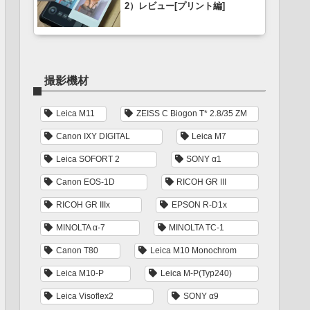
2）レビュー[プリント編]
撮影機材
Leica M11
ZEISS C Biogon T* 2.8/35 ZM
Canon IXY DIGITAL
Leica M7
Leica SOFORT 2
SONY α1
Canon EOS-1D
RICOH GR III
RICOH GR IIIx
EPSON R-D1x
MINOLTA α-7
MINOLTA TC-1
Canon T80
Leica M10 Monochrom
Leica M10-P
Leica M-P(Typ240)
Leica Visoflex2
SONY α9