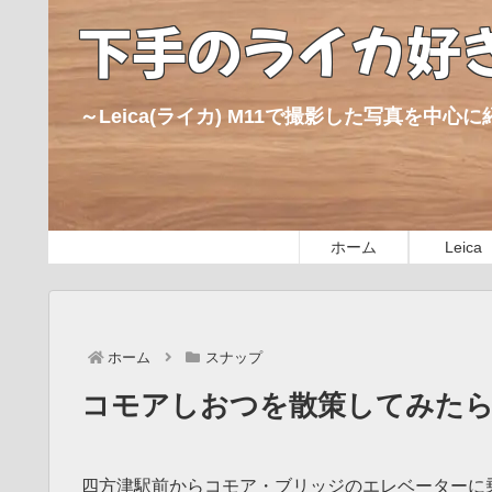
下手のライカ好
～Leica(ライカ) M11で撮影した写真を中
ホーム
Leica
ホーム
スナップ
コモアしおつを散策してみた
四方津駅前からコモア・ブリッジのエレベーターに