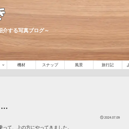
き
心に紹介する写真ブログ～
機材
スナップ
風景
旅行記
ら…
2024.07.09
乗って、上の方にやってきました。