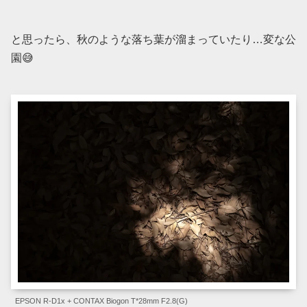
と思ったら、秋のような落ち葉が溜まっていたり…変な公
園😅
EPSON R-D1x + CONTAX Biogon T*28mm F2.8(G)