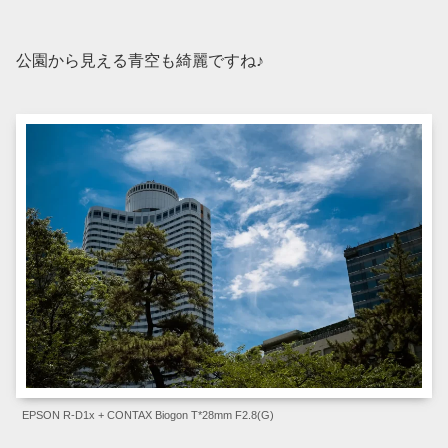
公園から見える青空も綺麗ですね♪
EPSON R-D1x + CONTAX Biogon T*28mm F2.8(G)