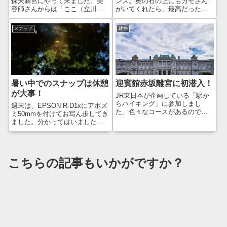
保天満宮にやって来ました。美
ンス。奥の石の上にもカモさん
容師さんからは「ここ（立川）
がいてくれたら、最高だったの
から歩くんですか？」「ちょっ
ですが…。まぁ、そううまくは
と距離ないですか？」と言われ
いきませんな（笑）。Leica M10
スナップ
建物
ましたが、これくらいの距離で
Monochrom + CONTAX Biogon
したら、普通に歩きます😊お、
T*28mm F2.8(G)
だんだん少なくなってきた丸型
ポスト発見！EP...
暑い中でのスナップは休憩
迎賓館赤坂離宮に初潜入！
が大事！
JR東日本が企画している「駅か
らハイキング」に参加しまし
週末は、EPSON R-D1xにアポズ
た。色々なコースがあるのです
ミ50mmを付けてお写ん歩してき
が、今日は「四ツ谷駅から始ま
ました。分かってはいました
る史跡および文化施設巡り」を
が、換算75mm相当はスナップに
選んでみました。四ツ谷駅スタ
は長いですなw戸惑いながらも楽
ートで、用意されたコース行程
しく撮影できたので、まぁ良い
を回りました。歩行距離約7.5km
か。三鷹駅で降りて、井の頭公
こちらの記事もいかがですか？
とのことで...
園方面に歩いてみます。こち...