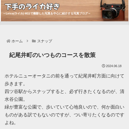
下手のライカ好き
～Leica(ライカ) M11で撮影した写真を中心に紹介する写真ブログ～
ホーム
スナップ
紀尾井町のいつものコースを散策
2024.06.18
ホテルニューオータニの前を通って紀尾井町方面に向けて
歩きます。
四ツ谷駅からスナップすると、必ず行きたくなるのが、清
水谷公園。
緑が豊富な公園で、歩いていて心地良いので、何か面白い
ものがある訳でもないのですが、つい寄りたくなるのです
よね。