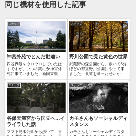
同じ機材を使用した記事
スナップ
スナップ
神宮外苑でとんだ勘違い
野川公園で見た黄色の世界
四谷界隈をウロウロしていたは
武蔵野の森公園から、歩いて5分
ずですが、いつの間にか神宮外
ほどの都立野川公園にやって来
苑に来ていました。新国立競技
ました。裏道を通ったせいか、
場を見るまで、どこを歩いてい
初めて通る入り口から入ること
るか全く理解していませんでし
になってしまいました。野川公
スナップ
スナップ
た😅さてこの写真、このサイズ
園は広いので、色んなところに
では分からないかもしれません
入口があるのかしら？そのまま
が、さすが6000万画素だけあっ
テニスコート沿いを歩いて行く
て、ピクセル...
と、遠くで黄色...
谷保天満宮から国立へ…イ
カモさんもソーシャルディ
ライラした話
スタンス
ママ下湧水公園から歩いて、谷
カモさんもソーシャルディスタ