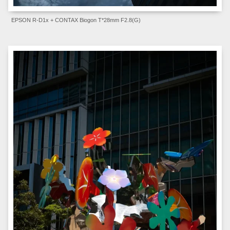
EPSON R-D1x + CONTAX Biogon T*28mm F2.8(G)