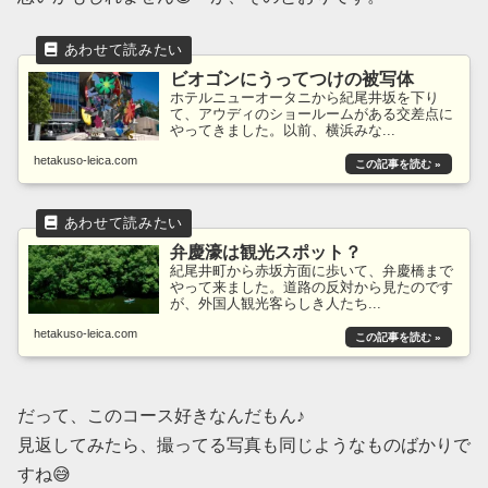
ビオゴンにうってつけの被写体
ホテルニューオータニから紀尾井坂を下り
て、アウディのショールームがある交差点に
やってきました。以前、横浜みな...
hetakuso-leica.com
弁慶濠は観光スポット？
紀尾井町から赤坂方面に歩いて、弁慶橋まで
やって来ました。道路の反対から見たのです
が、外国人観光客らしき人たち...
hetakuso-leica.com
だって、このコース好きなんだもん♪
見返してみたら、撮ってる写真も同じようなものばかりで
すね😅