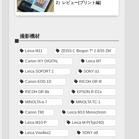
2）レビュー[プリント編]
撮影機材
Leica M11
ZEISS C Biogon T* 2.8/35 ZM
Canon IXY DIGITAL
Leica M7
Leica SOFORT 2
SONY α1
Canon EOS-1D
RICOH GR III
RICOH GR IIIx
EPSON R-D1x
MINOLTA α-7
MINOLTA TC-1
Canon T80
Leica M10 Monochrom
Leica M10-P
Leica M-P(Typ240)
Leica Visoflex2
SONY α9