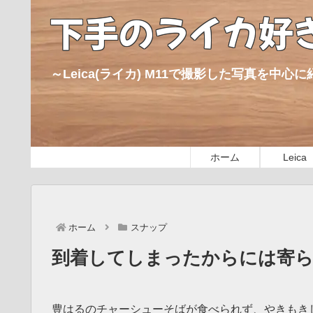
下手のライカ好
～Leica(ライカ) M11で撮影した写真を中
ホーム
Leica
ホーム
スナップ
到着してしまったからには寄
豊はるのチャーシューそばが食べられず、やきもきし