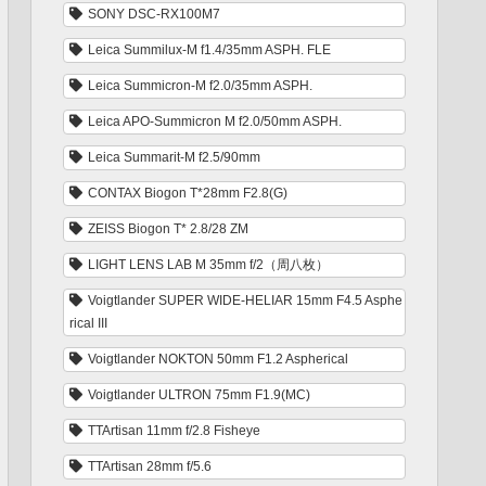
SONY DSC-RX100M7
Leica Summilux-M f1.4/35mm ASPH. FLE
Leica Summicron-M f2.0/35mm ASPH.
Leica APO-Summicron M f2.0/50mm ASPH.
Leica Summarit-M f2.5/90mm
CONTAX Biogon T*28mm F2.8(G)
ZEISS Biogon T* 2.8/28 ZM
LIGHT LENS LAB M 35mm f/2（周八枚）
Voigtlander SUPER WIDE-HELIAR 15mm F4.5 Asphe
rical III
Voigtlander NOKTON 50mm F1.2 Aspherical
Voigtlander ULTRON 75mm F1.9(MC)
TTArtisan 11mm f/2.8 Fisheye
TTArtisan 28mm f/5.6