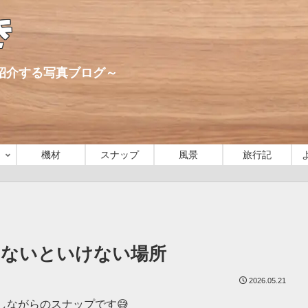
き
心に紹介する写真ブログ～
機材
スナップ
風景
旅行記
らないといけない場所
2026.05.21
ながらのスナップです😅