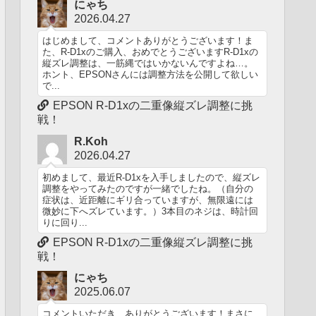
にゃち
2026.04.27
はじめまして、コメントありがとうございます！ま
た、R-D1xのご購入、おめでとうございますR-D1xの
縦ズレ調整は、一筋縄ではいかないんですよね…。
ホント、EPSONさんには調整方法を公開して欲しい
で...
EPSON R-D1xの二重像縦ズレ調整に挑
戦！
R.Koh
2026.04.27
初めまして、最近R-D1xを入手しましたので、縦ズレ
調整をやってみたのですが一緒でしたね。（自分の
症状は、近距離にギリ合っていますが、無限遠には
微妙に下へズレています。）3本目のネジは、時計回
りに回り...
EPSON R-D1xの二重像縦ズレ調整に挑
戦！
にゃち
2025.06.07
コメントいただき、ありがとうございます！まさに