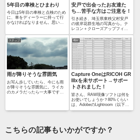
5年目の車検とひまわり
安戸で出会ったお友達た
ち…苦手な方はご注意を！
今日は5年目の車検と点検のため
に、車をディーラーに持って行
引き続き、埼玉県東秩父村安戸
かなければなりません。思いが
の彼岸花群生地の写真から。テ
けず新車購入することになっ
レコン＋クローズアップフィル
た、BMW F20 M140i。小さな故
ターで遊んでいたところ、いろ
障や異音問題などありました
んな「お友達」に出会いました
スナップ
機材
が、飛び石で傷だらけになりな
😊苦手な方がいるかもしれませ
がらも、5年間よく頑張ってくれ
んので、予め警告しておきます
まし...
が、虫さんが苦手な方は、ここ
から先はご遠慮く...
雨が降りそうな雰囲気
Capture OneはRICOH GR
IIIxを未サポート→サポー
お写ん歩していたら、今にも雨
トされました！
が降りそうな雰囲気に。ライカ
のカメラだったら一大事です
皆さん、RAW現像ソフトは何を
が、GRなので少しくらいなら大
お使いでしょうか？80%くらい
丈夫…とは思いません😅出来れ
は、AdobeのLightroom（以下、
ば、ちょっとであっても濡らし
LR）でしょうか。私は、Capture
たくないところです。結局、雨
One（以下、C1）を使っていま
は降らなかったので良かったで
す。Leica M8.2を購入した時に
すが、最近の天気...
は無料でC1のフル版が付いて...
こちらの記事もいかがですか？