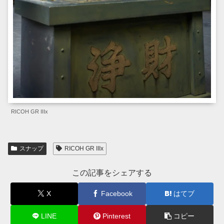
RICOH GR IIIx
スナップ
RICOH GR IIIx
この記事をシェアする
X
Facebook
はてブ
LINE
Pinterest
コピー