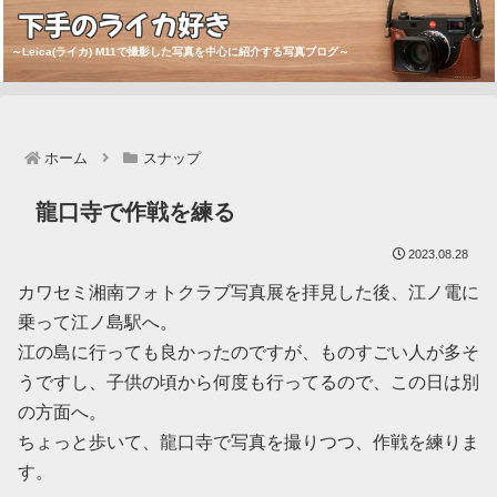
下手のライカ好き
～Leica(ライカ) M11で撮影した写真を中心に紹介する写真ブログ～
ホーム
スナップ
龍口寺で作戦を練る
2023.08.28
カワセミ湘南フォトクラブ写真展を拝見した後、江ノ電に
乗って江ノ島駅へ。
江の島に行っても良かったのですが、ものすごい人が多そ
うですし、子供の頃から何度も行ってるので、この日は別
の方面へ。
ちょっと歩いて、龍口寺で写真を撮りつつ、作戦を練りま
す。