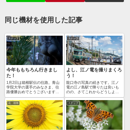
同じ機材を使用した記事
スナップ
スナップ
今年ももちろん行きまし
よし、江ノ電を撮りまくろ
た！
う！
1月2日は箱根駅伝の往路。青山
龍口寺の写真の続きです。江ノ
学院大学の選手のみなさま、往
電の江ノ島駅で降りたは良いも
路優勝おめでとうございます！
のの、さてこれからどうしよ
毎年、全日本、出雲よりも箱根
う？となりまして、龍口寺で写
に照準を合わせているように思
真を撮りつつ、今後の予定を思
花・植物
スナップ
うのですが、今年も圧巻の走り
案しておりました。で、どうし
でした。それにしても、今年の2
たかと言いますと…よし、江ノ
区はすごかったですねぇ。65分
電を撮りまくろう！ということ
台が3人と...
になりました😊何を...