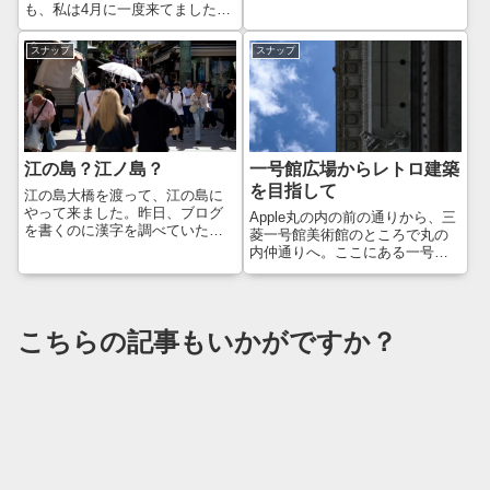
なし(out of stock)」状態だった
も、私は4月に一度来てましたね
のですが、年明けにふと公式サ
😅今日は、こちらも久しぶりの
イトを見てみると「在庫あ
Leica M11を持って行きました。
スナップ
スナップ
り」...
やっぱりライカでのスナップは
超絶楽しいですわー😊JR桜木町
駅で降りて、ちょっと野毛方面
に寄...
江の島？江ノ島？
一号館広場からレトロ建築
を目指して
江の島大橋を渡って、江の島に
やって来ました。昨日、ブログ
Apple丸の内の前の通りから、三
を書くのに漢字を調べていた
菱一号館美術館のところで丸の
ら、とんでもない発見をしてし
内仲通りへ。ここにある一号館
まいました。島は、江の島小田
広場ではよくウエディングフォ
急線江ノ島線の駅は、片瀬江ノ
トを撮影しているのを見かけま
島江ノ島電鉄の駅は、江ノ島湘
すが、今回も撮影していまし
南モノレールの駅は、湘南江の
た。それもセルフでしょうか
こちらの記事もいかがですか？
島江の島に行くため...
ね、三脚を立てて自ら撮影して
いるように見え...