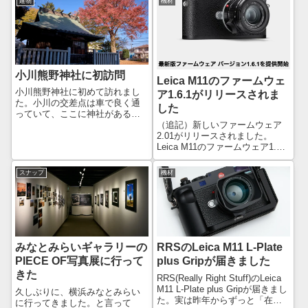
建物
機材
小川熊野神社に初訪問
Leica M11のファームウェ
小川熊野神社に初めて訪れまし
ア1.6.1がリリースされま
た。小川の交差点は車で良く通
した
っていて、ここに神社があるこ
（追記）新しいファームウェア
とは知っていましたが、駐車場
2.01がリリースされました。
がないので、なかなか訪問する
Leica M11のファームウェア1.6.1
機会がありませんでした。季節
が、3月2日の夜（日本時間）リ
ごとに色んな色があることは知
リースされました。現在M11が入
っていたので、今回寄ってみま
スナップ
機材
院しているため、アップデート
した。東秋留駅か...
することが出来ませんが、1.6.0
のページにアク...
みなとみらいギャラリーの
RRSのLeica M11 L-Plate
PIECE OF写真展に行って
plus Gripが届きました
きた
RRS(Really Right Stuff)のLeica
M11 L-Plate plus Gripが届きまし
久しぶりに、横浜みなとみらい
た。実は昨年からずっと「在庫
に行ってきました。と言って