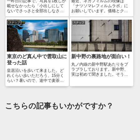
一昨日の記事で、写真を1枚しか
最近、ネガフィルムの現像は
載せなかったら「小出しにして
「ナツソマレフィルムラボ」に
ないでさっさと全部出しなさ
お願いしています。価格とクオ
い！」とたしなめられてしまっ
リティのバランス、交通費を考
たので、一気にご紹介します。
えると、今のところ、こちらに
スナップ
スナップ
「モノクロで撮れば迫力が出る
お願いするのが最適解。慣れた
だろう」という安易な気持ちで
もので、もう3回はお邪魔して現
モノクローム機を持っていきま
像をお願いしています。この日
したが、そううま...
も、一旦フィルム...
東京のど真ん中で雲取山に
新中野の裏路地が面白い！
登った話
丸ノ内線の新中野駅あたりをブ
ラブラしております。新中野、
皇居沿いを歩いて来ました。ど
実は初めて聞きました。そうい
れくらい歩いただろう、15分く
えば、通勤途中に中央線が人身
らい？暑いので、途中で麦茶を
事故で使えなくなったとき、荻
飲みながら、被写体を探しなが
窪駅から丸ノ内線に乗りました
らだったので、余計に時間がか
が、その時に通ってたってこと
かってしまったかもしれませ
ですよね。下車してもいないの
ん。やって来たのは、桜田門。
こちらの記事もいかがですか？
で、そりゃ記憶に...
「さくらだもんっ♪」と書くとか
わいいですが、...