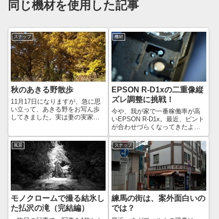
同じ機材を使用した記事
スナップ
機材
秋のあきる野散歩
EPSON R-D1xの二重像縦
ズレ調整に挑戦！
11月17日になりますが、急に思
い立って、あきる野をお写ん歩
今や、我が家で一番稼働率が高
してきました。実は妻の実家が
いEPSON R-D1x。最近、ピント
この辺りなのですが、実家と駅
が合わせづらくなってきたよう
の往復だけしかしたことがなか
な気がしていたのですが、注意
ったので、少し周辺を歩いてみ
深く観察してみると、R-D1系で
風景
スナップ
ようと思いまして。秋川駅から
の「あるある」である「二重像
適当に歩いて、武蔵五日市まで
の縦ズレ」が起きていることに
行ってみまし...
気づきました。以前、Leica...
モノクロームで撮る結氷し
練馬の街は、案外面白いの
た払沢の滝（完結編）
では？