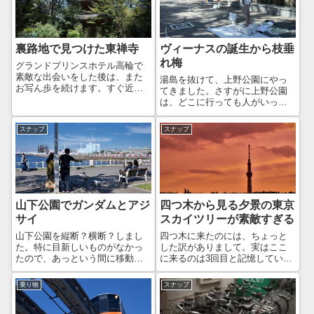
裏路地で見つけた東禅寺
ヴィーナスの誕生から枝垂
れ梅
グランドプリンスホテル高輪で
素敵な出会いをした後は、また
湯島を抜けて、上野公園にやっ
お写ん歩を続けます。すぐ近く
てきました。さすがに上野公園
にあった階段を降りていきます
は、どこに行っても人がいっぱ
と、そこは高輪公園でした。休
いですね！ほとんどがインバウ
日だからか、結構多くの家族連
ンドと思われますが、戦国武将
スナップ
スナップ
れで賑わっていましたね。Leica
EXPO2025をやっていた影響が
M11 + LIGHT LENS L...
あったのかもしれません。上野
公園に入口を歩いていたら…
Leica ...
山下公園でガンダムとアジ
四つ木から見る夕景の東京
サイ
スカイツリーが素敵すぎる
山下公園を縦断？横断？しまし
四つ木に来たのには、ちょっと
た。特に目新しいものがなかっ
した訳がありまして。実はここ
たので、あっという間に移動し
に来るのは3回目と記憶していま
てしまいました😅スナップ力が
すが、最初に来たのは、LENSの
ないよなぁー。鳩に餌を上げて
中里さんのブログ記事を見たの
乗り物
スナップ
いる外国人。多分、餌やりは禁
がきっかけでした。その時のや
止だと思うのですが、鳩がブワ
り取りと写真がこちら。もう5年