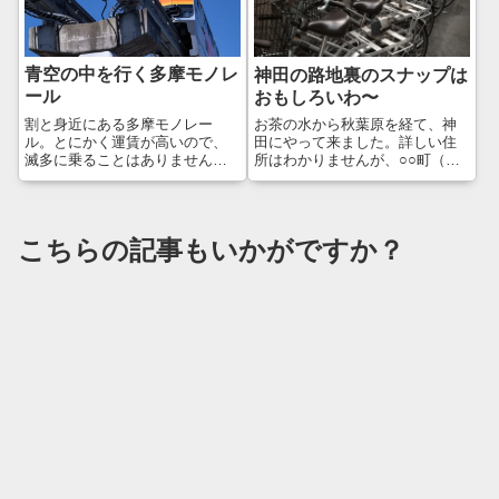
ッと一気に飛び上がる瞬間を狙
ほど前ですか…時が経つのは早
ってみましたが、...
いなぁ。...
青空の中を行く多摩モノレ
神田の路地裏のスナップは
ール
おもしろいわ〜
割と身近にある多摩モノレー
お茶の水から秋葉原を経て、神
ル。とにかく運賃が高いので、
田にやって来ました。詳しい住
滅多に乗ることはありません。
所はわかりませんが、○○町（須
こういうことを書くと「ほいほ
田町とか、神保町とか）の一角
いカメラやレンズを買ってる人
だとは思います。いつものルー
が何を言ってやがる！」と言わ
トでは面白くないので、また適
れますが、価値観の違いです😅
当な角を曲がって裏道に入って
こちらの記事もいかがですか？
要は「何にお金をかけるか」っ
みました。あれ、こんなところ
てところですね。カ...
に神社？EPS...