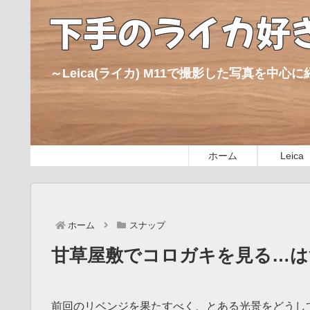
下手のライカ好
～Leica(ライカ) M11で撮影した写真を中
ホーム
Leica
ホーム
スナップ
甘草屋敷でコロガキを見る…は
前回のリベンジを果たすべく、とある光景をどうし