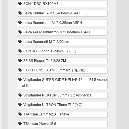
SONY DSC-RX100M7
Leica Summilux-M f1.4/35mm ASPH. FLE
Leica Summicron-M f2.0/35mm ASPH.
Leica APO-Summicron M f2.0/50mm ASPH.
Leica Summarit-M f2.5/90mm
CONTAX Biogon T*28mm F2.8(G)
ZEISS Biogon T* 2.8/28 ZM
LIGHT LENS LAB M 35mm f/2（周八枚）
Voigtlander SUPER WIDE-HELIAR 15mm F4.5 Asphe
rical III
Voigtlander NOKTON 50mm F1.2 Aspherical
Voigtlander ULTRON 75mm F1.9(MC)
TTArtisan 11mm f/2.8 Fisheye
TTArtisan 28mm f/5.6