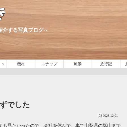
き
心に紹介する写真ブログ～
機材
スナップ
風景
旅行記
ずでした
2023.12.01
ても見たかったので、会社を休んで、車で山梨県の塩山まで