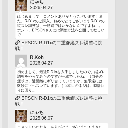
にゃち
2026.04.27
はじめまして、コメントありがとうございます！ま
た、R-D1xのご購入、おめでとうございますR-D1xの
縦ズレ調整は、一筋縄ではいかないんですよね…。
ホント、EPSONさんには調整方法を公開して欲しい
で...
EPSON R-D1xの二重像縦ズレ調整に挑
戦！
R.Koh
2026.04.27
初めまして、最近R-D1xを入手しましたので、縦ズレ
調整をやってみたのですが一緒でしたね。（自分の
症状は、近距離にギリ合っていますが、無限遠には
微妙に下へズレています。）3本目のネジは、時計回
りに回り...
EPSON R-D1xの二重像縦ズレ調整に挑
戦！
にゃち
2025.06.07
コメントいただき、ありがとうございます！まさに