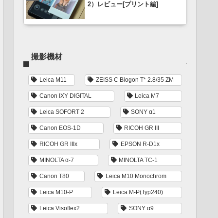
2）レビュー[プリント編]
撮影機材
Leica M11
ZEISS C Biogon T* 2.8/35 ZM
Canon IXY DIGITAL
Leica M7
Leica SOFORT 2
SONY α1
Canon EOS-1D
RICOH GR III
RICOH GR IIIx
EPSON R-D1x
MINOLTA α-7
MINOLTA TC-1
Canon T80
Leica M10 Monochrom
Leica M10-P
Leica M-P(Typ240)
Leica Visoflex2
SONY α9