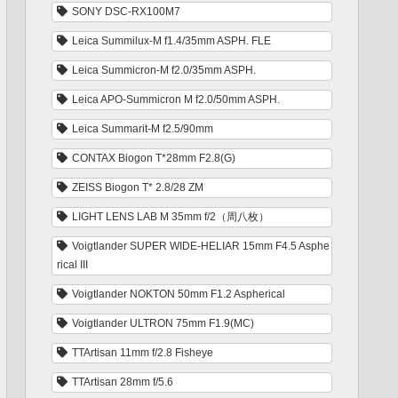
SONY DSC-RX100M7
Leica Summilux-M f1.4/35mm ASPH. FLE
Leica Summicron-M f2.0/35mm ASPH.
Leica APO-Summicron M f2.0/50mm ASPH.
Leica Summarit-M f2.5/90mm
CONTAX Biogon T*28mm F2.8(G)
ZEISS Biogon T* 2.8/28 ZM
LIGHT LENS LAB M 35mm f/2（周八枚）
Voigtlander SUPER WIDE-HELIAR 15mm F4.5 Asphe
rical III
Voigtlander NOKTON 50mm F1.2 Aspherical
Voigtlander ULTRON 75mm F1.9(MC)
TTArtisan 11mm f/2.8 Fisheye
TTArtisan 28mm f/5.6