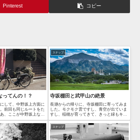
Pinterest
コピー
スナップ
なってんの！？
寺坂棚田と武甲山の絶景
にして、中野坂上方面に
長瀞からの帰りに、寺坂棚田に寄ってみま
。前回も同じルートをた
した。モクモク雲ですし、青空が出ていま
あ、ここが中野坂上なん
すし、稲穂が育ってきて、きっと緑もキレ
いたくらい、地理が良く
イだろうなー。なんて考えていましたが…
でした😅1月11日の日中
果たして？不思議なことに、いつもほとん
スナップ
アップしているのです
ど見学者がいないんですよね、ここ。おか
げで、余裕で...