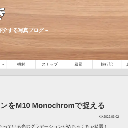
き
心に紹介する写真ブログ～
機材
スナップ
風景
旅行記
M10 Monochromで捉える
2022.03.02
たっている光のグラデーションがめちゃくちゃ綺麗！