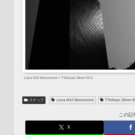
Leica M10 Monochrom + TTArtisan 28mm f/5.6
スナップ
Leica M10 Monochrom
TTArtisan 28mm f/
この記
X