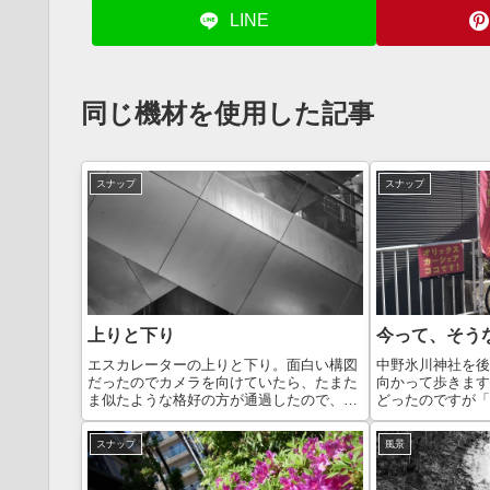
LINE
同じ機材を使用した記事
スナップ
スナップ
上りと下り
今って、そう
エスカレーターの上りと下り。面白い構図
中野氷川神社を後
だったのでカメラを向けていたら、たまた
向かって歩きます
ま似たような格好の方が通過したので、撮
どったのですが「
ってみました。しかしまぁ、エスカレータ
だ」と初めて気づ
ーで移動するときくらい、スマホ見ないで
分かっていません
スナップ
風景
いられないものでしょうか…。Leica M10
に撮影した写真を
M...
が、その日の...