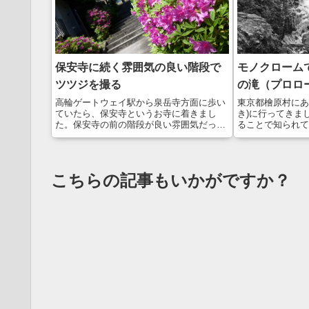
保安寺に続く雰囲気の良い階段で
モノクローム
ツツジを撮る
の滝（プロロ
高輪ゲートウェイ駅から泉岳寺方面に歩い
東京都檜原村にあ
ていたら、保安寺というお寺に着きまし
き)に行ってきま
た。保安寺の前の階段が良い雰囲気だった
ることで知られて
ので、ツツジを入れて撮ってみました。も
ージで結氷状況を
ちろん、ワンポイントに人も入ってます😊
に、2022年の
そういえば、どこもツツジが綺麗な季節に
の時点で60%、
なりましたねー...
で、...
こちらの記事もいかがですか？