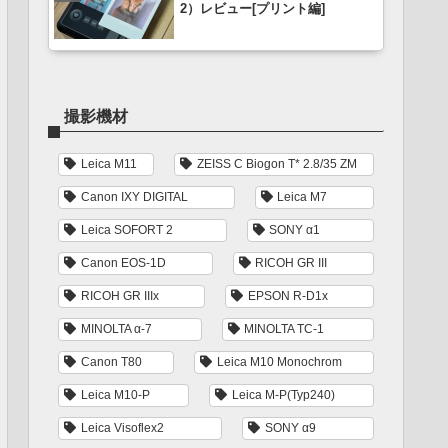
2）レビュー[プリント編]
撮影機材
Leica M11
ZEISS C Biogon T* 2.8/35 ZM
Canon IXY DIGITAL
Leica M7
Leica SOFORT 2
SONY α1
Canon EOS-1D
RICOH GR III
RICOH GR IIIx
EPSON R-D1x
MINOLTA α-7
MINOLTA TC-1
Canon T80
Leica M10 Monochrom
Leica M10-P
Leica M-P(Typ240)
Leica Visoflex2
SONY α9