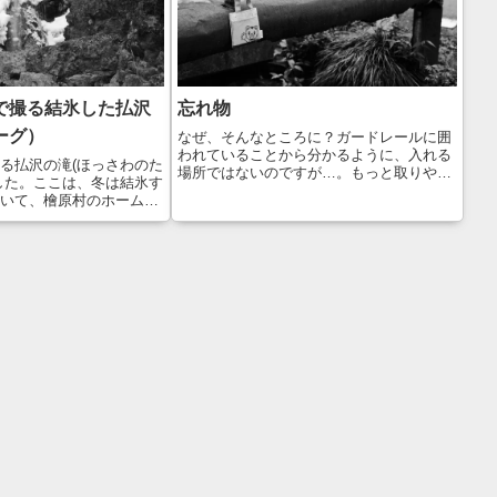
で撮る結氷した払沢
忘れ物
ーグ）
なぜ、そんなところに？ガードレールに囲
われていることから分かるように、入れる
る払沢の滝(ほっさわのた
場所ではないのですが…。もっと取りやす
した。ここは、冬は結氷す
いところに置いてあげれば良いのにな。
いて、檜原村のホームペ
Leica M10 Monochrom + Leica APO-
確認できます。ちなみ
Summicron M f...
結氷状況はこちら！今朝8時
今季一番の結氷率でしたの