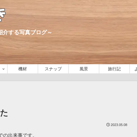
き
心に紹介する写真ブログ～
機材
スナップ
風景
旅行記
みた
2023.05.08
での出来事です。