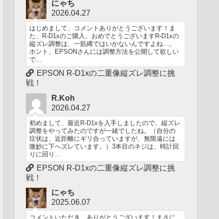
にゃち
2026.04.27
はじめまして、コメントありがとうございます！ま
た、R-D1xのご購入、おめでとうございますR-D1xの
縦ズレ調整は、一筋縄ではいかないんですよね…。
ホント、EPSONさんには調整方法を公開して欲しい
で...
EPSON R-D1xの二重像縦ズレ調整に挑
戦！
R.Koh
2026.04.27
初めまして、最近R-D1xを入手しましたので、縦ズレ
調整をやってみたのですが一緒でしたね。（自分の
症状は、近距離にギリ合っていますが、無限遠には
微妙に下へズレています。）3本目のネジは、時計回
りに回り...
EPSON R-D1xの二重像縦ズレ調整に挑
戦！
にゃち
2025.06.07
コメントいただき、ありがとうございます！まさに