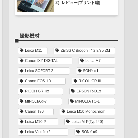
2）レビュー[プリント編]
撮影機材
Leica M11
ZEISS C Biogon T* 2.8/35 ZM
Canon IXY DIGITAL
Leica M7
Leica SOFORT 2
SONY α1
Canon EOS-1D
RICOH GR III
RICOH GR IIIx
EPSON R-D1x
MINOLTA α-7
MINOLTA TC-1
Canon T80
Leica M10 Monochrom
Leica M10-P
Leica M-P(Typ240)
Leica Visoflex2
SONY α9