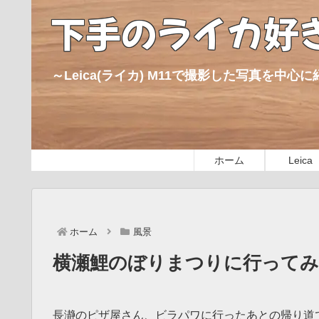
下手のライカ好
～Leica(ライカ) M11で撮影した写真を中
ホーム
Leica
ホーム
風景
横瀬鯉のぼりまつりに行って
長瀞のピザ屋さん、ビラパワに行ったあとの帰り道