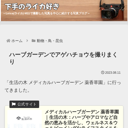
下手のライカ好き
～Leica(ライカ) M11で撮影した写真を中心に紹介する写真ブログ～
ホーム
動物・鳥・昆虫
ハーブガーデンでアゲハチョウを撮りまく
り
2023.08.11
「生活の木 メディカルハーブガーデン 薬香草園」に行っ
てきました。
メディカルハーブガーデン 薬香草園
｜生活の木：ハーブやアロマなど自
然の恵みを活かし、ウェルネス＆ウ