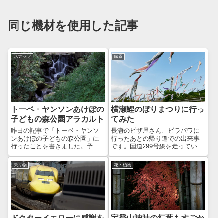
同じ機材を使用した記事
スナップ
風景
トーベ・ヤンソンあけぼの
横瀬鯉のぼりまつりに行っ
子どもの森公園アラカルト
てみた
昨日の記事で「トーベ・ヤンソ
長瀞のピザ屋さん、ビラパワに
ンあけぼの子どもの森公園」に
行ったあとの帰り道での出来事
行ったことを書きました。予告
です。国道299号線を走っていた
で「色々撮ってきたので、それ
ら「横瀬鯉のぼりまつり」の看
はまた明日の記事でご紹介する
板が目に入りました。ちょう
乗り物
花・植物
予定」とも書きました。が…見
ど、武甲温泉の入り口のところ
返してみると、たいした写真は
で、温泉も気になっていたの
ありませんでしたw枚数は撮った
で、行ってみました。国道299号
ものの、お見せ...
線から1分く...
ドクターイエローに感謝を
宝登山神社の紅葉もすごか