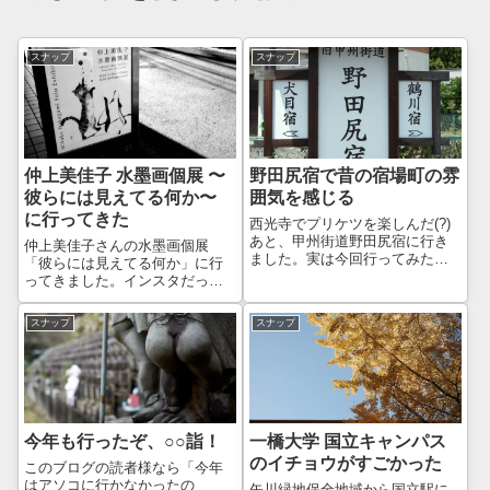
スナップ
スナップ
仲上美佳子 水墨画個展 〜
野田尻宿で昔の宿場町の雰
彼らには見えてる何か〜
囲気を感じる
に行ってきた
西光寺でプリケツを楽しんだ(?)
あと、甲州街道野田尻宿に行き
仲上美佳子さんの水墨画個展
ました。実は今回行ってみたか
「彼らには見えてる何か」に行
ったのは、この野田尻宿でし
ってきました。インスタだった
た。日本橋から数えて20番目の
と思いますが、たまたま個展の
宿場だそうで、昔からの建物が
情報が出てきまして、調べたら
スナップ
スナップ
残っているエリアのようです。
表参道近くのギャラリーで開催
西光寺から歩いて3分くらいのと
されることを知りました。ちょ
ころに、野...
うどGR SPACE TOKYOに行く
用事があ...
今年も行ったぞ、○○詣！
一橋大学 国立キャンパス
のイチョウがすごかった
このブログの読者様なら「今年
はアソコに行かなかったの
矢川緑地保全地域から国立駅に