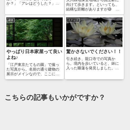
か？」「アレはどうした？」と
向けて歩きます。といっても、
落ち着かない方もいらっしゃる
結構な距離がありますが😅 頑
かと思います。そんなやつおる
張って歩きます。裏道を行った
かご心配あリがとうございます
せいか、ちょうど一橋大学国立
建物
スナップ
😊今年もしっかり行って、撮っ
キャンパスの裏側に来てしまっ
てまいりましたぞ！そこは、日
たようです。ここで、妻が「一
野七福神めぐりの1つ...
橋大学に行きたい」と言い出し
ました。裏側に入...
やっぱり日本家屋って良い
驚かさないでください！！
よね♪
引き続き、龍口寺での写真か
ら。境内を歩いていると、鉢に
「江戸東京たてもの園」で撮っ
入った睡蓮を発見しました。睡
た写真から。名前の通り建物の
蓮自体は小さいので、テレコン
展示がメインなので、ここに行
をセットして、より大きく撮ろ
ったなら、しっかりと撮ってお
うと試みます。彩度を落とし
きたいものです。いろんな建物
て、シックな感じにしてみまし
がある中で、やっぱり古い日本
た。うん、私好みです😊RICOH
家屋がお気に入りです♪見ている
こちらの記事もいかがですか？
GR IIIx...
だけで落ち着くのは、日本人だ
からでしょうか...