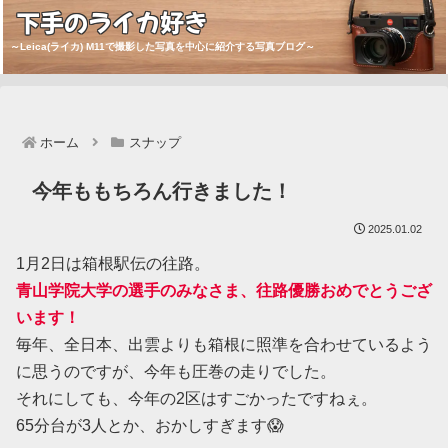
下手のライカ好き
～Leica(ライカ) M11で撮影した写真を中心に紹介する写真ブログ～
ホーム
スナップ
今年ももちろん行きました！
2025.01.02
1月2日は箱根駅伝の往路。
青山学院大学の選手のみなさま、往路優勝おめでとうござ
います！
毎年、全日本、出雲よりも箱根に照準を合わせているよう
に思うのですが、今年も圧巻の走りでした。
それにしても、今年の2区はすごかったですねぇ。
65分台が3人とか、おかしすぎます😱