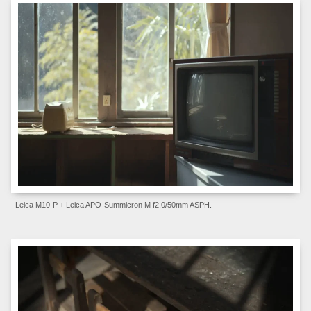
Leica M10-P + Leica APO-Summicron M f2.0/50mm ASPH.