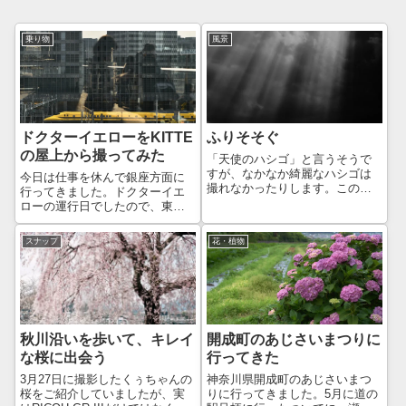
乗り物
風景
ドクターイエローをKITTE
ふりそそぐ
の屋上から撮ってみた
「天使のハシゴ」と言うそうで
すが、なかなか綺麗なハシゴは
今日は仕事を休んで銀座方面に
撮れなかったりします。このと
行ってきました。ドクターイエ
きは、綺麗に撮れた方かしら？
ローの運行日でしたので、東京
といっても、適当に撮っておい
駅近辺の撮影ポイントを探して
て、あとからだいぶいじってお
みましたが、どこもイマイチ。
スナップ
花・植物
ります😅そうでもしないと、こ
もちろん良さそうな場所はある
の梯子が出てこないのです
のですが、密になるようなとこ
よ…。Leica M...
ろは避けたいですし、同じ構図
で撮るのも面白く...
開成町のあじさいまつりに
秋川沿いを歩いて、キレイ
行ってきた
な桜に出会う
神奈川県開成町のあじさいまつ
3月27日に撮影したくぅちゃんの
りに行ってきました。5月に道の
桜をご紹介していましたが、実