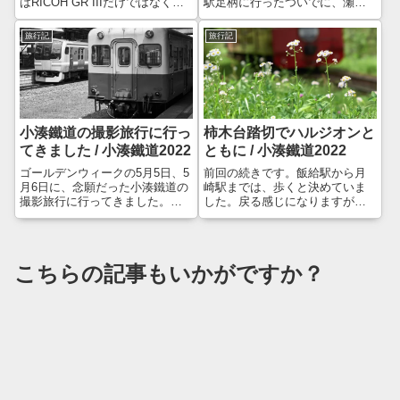
駅足柄に行ったついでに、瀬戸
はRICOH GR IIIだけではなく、
屋敷に立ち寄ったのですが、こ
Leica M7も持って行っていまし
こが素晴らしかったので、今日
た。何とかフィルムを撮りきっ
旅行記
旅行記
も見学しようと思い、まずは瀬
てしまいたかったのですが、貧
戸屋敷に向かいました。ところ
乏性が祟ってなかなか枚数が進
が…駐車場が満車 orz仕方なく通
みません😅デジタルに...
り過ぎた...
小湊鐵道の撮影旅行に行っ
柿木台踏切でハルジオンと
てきました / 小湊鐵道2022
ともに / 小湊鐵道2022
ゴールデンウィークの5月5日、5
前回の続きです。飯給駅から月
月6日に、念願だった小湊鐵道の
崎駅までは、歩くと決めていま
撮影旅行に行ってきました。炎
した。戻る感じになりますが、
天下で何時間も列車を待った
列車から何箇所か撮影できそう
り、撮影場所を決めずに歩き回
な踏切が見えたので、行ってみ
ったりする予定なので、今回は
ます。Googleマップで道がある
一人旅です。なぜ小湊鐵道なの
のは分かっていたものの、高低
こちらの記事もいかがですか？
か？と言いますと、完全に中井
差までは見えません。結構な上
精也さんの影...
り坂を登っ...