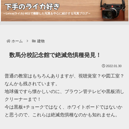
下手のライカ好き
～Leica(ライカ) M11で撮影した写真を中心に紹介する写真ブログ～
ホーム
建物
数馬分校記念館で絶滅危惧種発見！
2022.01.30
普通の教室はもちろんありますが、視聴覚室？や図工室？
なんかも残されています。
地球儀ですら懐かしいのに、ブラウン管テレビや黒板消し
クリーナーまで！
今は黒板+チョークではなく、ホワイトボードではないか
と思うので、これらは絶滅危惧種なのかも知れません。