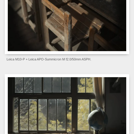
Leica M10-P + Leica APO-Summicron M f2.0/50mm ASPH.