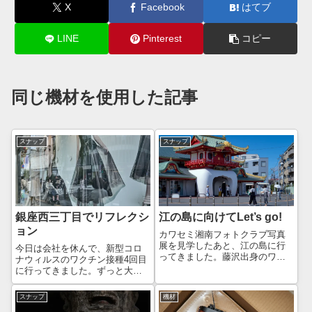
X
Facebook
はてブ
LINE
Pinterest
コピー
同じ機材を使用した記事
スナップ
スナップ
銀座西三丁目でリフレクシ
江の島に向けてLet’s go!
ョン
カワセミ湘南フォトクラブ写真
展を見学したあと、江の島に行
今日は会社を休んで、新型コロ
ってきました。藤沢出身のワタ
ナウィルスのワクチン接種4回目
クシが自己紹介をするときは
に行ってきました。ずっと大手
「出身は神奈川県藤沢市、江の
町の大規模接種会場だったので
島のある市です」と説明するく
すが、今回は初めて地元での接
スナップ
機材
らい、藤沢といえば江の島で
種です。1-3回目はモデルナで、