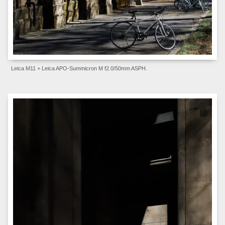
Leica M11 + Leica APO-Summicron M f2.0/50mm ASPH.