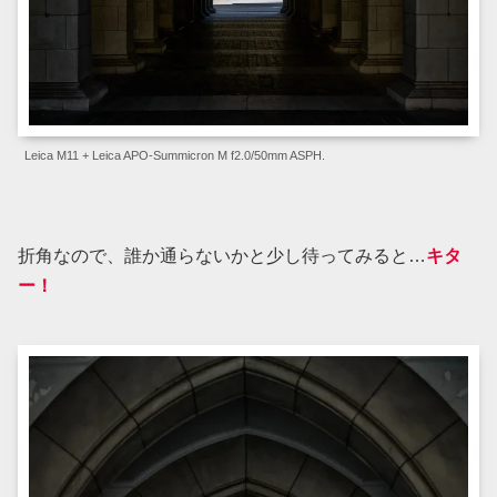
Leica M11 + Leica APO-Summicron M f2.0/50mm ASPH.
折角なので、誰か通らないかと少し待ってみると…
キタ
ー！