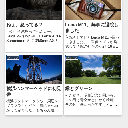
す。昨年も写真展→江の島パタ
4回目もなんとなくモデルナが良
ーンでしたが、今年も...
いと思っていたので、BA.4-5対
応...
ねぇ、怒ってる？
Leica M11、無事に退院し
ました
いや、全然怒ってへんよー。
Leica M-P(Typ240) + Leica APO-
入院させていたLeica M11が帰っ
Summicron M f2.0/50mm ASPH.
てきました。二重像のズレが発
いやいや、めちゃめちゃ怒っと
覚して入院させたのが2月18日で
りますがな！勝手に撮影された
したので、1ヶ月弱で戻ってきま
から怒っているのか、それとも
した。おかえり！！当初、修理
スナップ
スナップ
他の理由で怒って...
完了まで2ヶ月と言われていまし
たが、本格的に始まる桜シーズ
ンの前に戻ってきて良かった...
横浜ハンマーヘッドに初見
緑とグリーン
参
引き続き、昭和記念公園から。
この日は青空がとにかく綺麗！
横浜ランドマークタワー周辺を
その分、暑かったですけど…こ
ブラブラしながら、海の方へ向
れくらいなら、私にとっては心
かってみました。もちろん途中
地よい暑さです。青空も綺麗で
スナップしながらですが、被写
すけど、木々や芝生の緑も映え
体を探しながらブラブラするっ
て見えますね。そんな芝生の上
ていうのが楽しいのよね😊Leica
に置かれたグリーンの三角コー