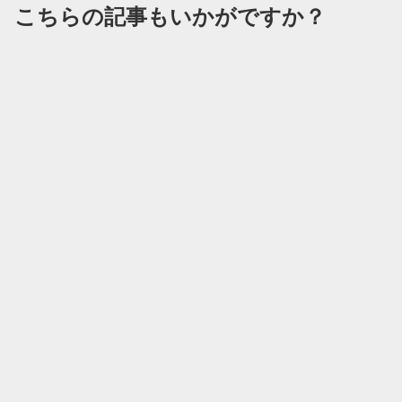
M11 + CONTAX Biogon T*28mm
こちらの記事もいかがですか？
ンが映えてます（...
F2.8(...