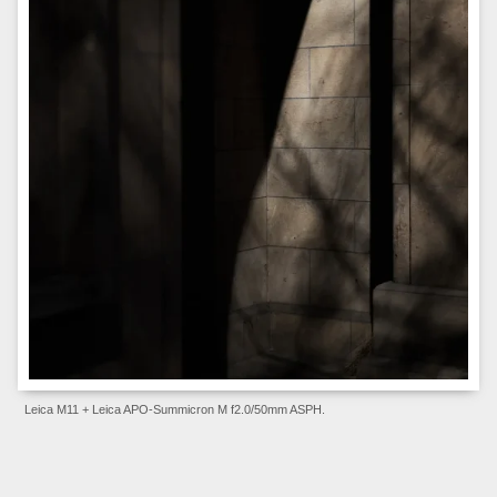
Leica M11 + Leica APO-Summicron M f2.0/50mm ASPH.